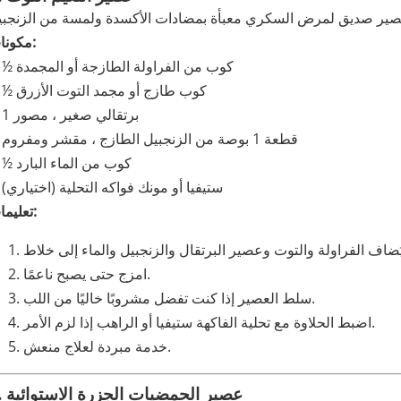
مكونات:
½ كوب من الفراولة الطازجة أو المجمدة
½ كوب طازج أو مجمد التوت الأزرق
1 برتقالي صغير ، مصور
قطعة 1 بوصة من الزنجبيل الطازج ، مقشر ومفروم
½ كوب من الماء البارد
ستيفيا أو مونك فواكه التحلية (اختياري)
تعليمات:
ُضاف الفراولة والتوت وعصير البرتقال والزنجبيل والماء إلى خلاط
امزج حتى يصبح ناعمًا.
سلط العصير إذا كنت تفضل مشروبًا خاليًا من اللب.
اضبط الحلاوة مع تحلية الفاكهة ستيفيا أو الراهب إذا لزم الأمر.
خدمة مبردة لعلاج منعش.
3. عصير الحمضيات الجزرة الاستوائية