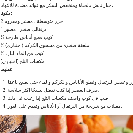
خيار نابض بالحياة ومنخفض السكر مع فوائد مضادة للالتهابات.
مكونات:
2 جزر متوسطة ، مقشر ومفروم
1 برتقالي صغير ، مصور
¼ كوب قطع أناناس طازجة
½ ملعقة صغيرة من مسحوق الكركم (اختياري)
½ كوب من الماء البارد
مكعبات الثلج (اختياري)
تعليمات:
ر وعصير البرتقال وقطع الأناناس والكركم والماء حتى يصبح ناعمًا
صرف العصير إذا كنت تفضل نسيجًا أكثر سلاسة.
صب في كوب وأضف مكعبات الثلج إذا رغبت في ذلك.
مقبلات مع شريحة من البرتقال أو الأناناس وتقدم على الفور.