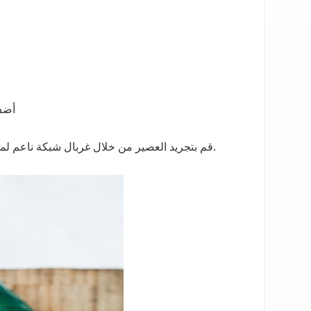
أضف 
قم بتجريد العصير من خلال غربال شبكة ناعم لملمس أكثر سلاسة ، أو اتركه كما هو الحال بالنسبة للألياف المضافة.