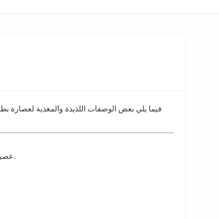
فيما يلي بعض الوصفات اللذيذة والمغذية لعصارة بطي
عصير منعش ومرطب مثالي للحفاظ على مستويات السكر في الدم مستقرة.