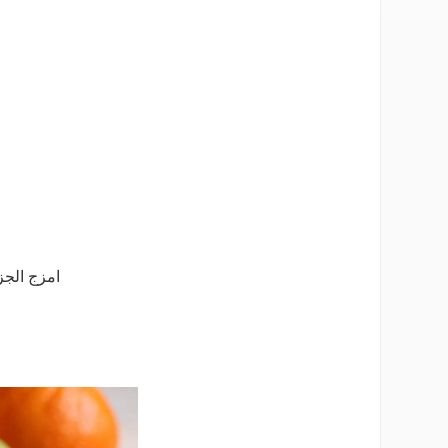
امزج الجز