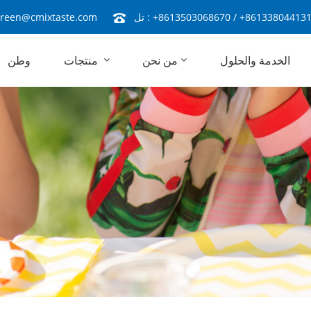
+86133804413
/
+8613503068670
تل :
reen@cmixtaste.com
الخدمة والحلول
من نحن
منتجات
وطن