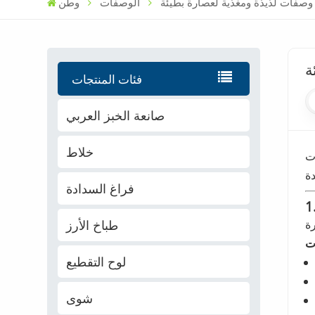
وصفات لذيذة ومغذية لعصارة بطيئة
الوصفات
وطن
ة
فئات المنتجات
صانعة الخبز العربي
خلاط
ات
فراغ السدادة
طباخ الأرز
لوح التقطيع
شوى