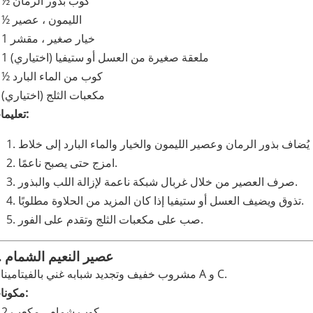
½ كوب بذور الرمان
½ الليمون ، عصير
1 خيار صغير ، مقشر
1 ملعقة صغيرة من العسل أو ستيفيا (اختياري)
½ كوب من الماء البارد
مكعبات الثلج (اختياري)
تعليمات:
يُضاف بذور الرمان وعصير الليمون والخيار والماء البارد إلى خلاط
امزج حتى يصبح ناعمًا.
صرف العصير من خلال غربال شبكة ناعمة لإزالة اللب والبذور.
تذوق ويضيف العسل أو ستيفيا إذا كان المزيد من الحلاوة مطلوبًا.
صب على مكعبات الثلج وتقدم على الفور.
5. عصير النعيم الشمام
مشروب خفيف وتجديد شبابه غني بالفيتامينات A و C.
مكونات:
2 كوب شمام ، مكعب