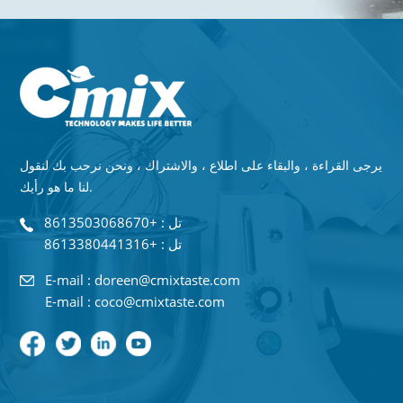
يرجى القراءة ، والبقاء على اطلاع ، والاشتراك ، ونحن نرحب بك لنقول
لنا ما هو رأيك.
تل : +8613503068670
تل : +8613380441316
E-mail : doreen@cmixtaste.com
E-mail : coco@cmixtaste.com