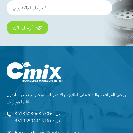
أرسل الآن
يرجى القراءة ، والبقاء على اطلاع ، والاشتراك ، ونحن نرحب بك لنقول
لنا ما هو رأيك.
تل : +8613503068670
تل : +8613380441316
E-mail : doreen@cmixtaste.com