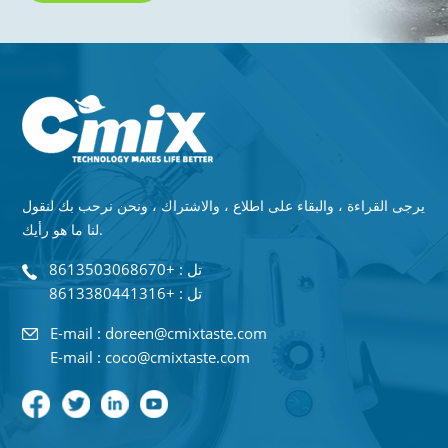
يرجى القراءة ، والبقاء على اطلاع ، والاشتراك ، ونحن نرحب بك لنقول
لنا ما هو رأيك.
تل : +8613503068670
تل : +8613380441316
E-mail : doreen@cmixtaste.com
E-mail : coco@cmixtaste.com