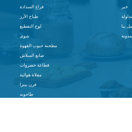
خبر
فراغ السدادة
داولة
طباخ الأرز
ل بنا
لوح التقطيع
مدونة
شوى
مطحنة حبوب القهوة
صانع السلاش
قطاعة خضروات
مقلاة هوائية
فرن بيتزا
طاحونه
مراوح صغيرة
ماكينة صنع القهوة