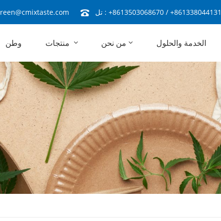
+86133804413
/
+8613503068670
تل :
reen@cmixtaste.com
الخدمة والحلول
من نحن
منتجات
وطن