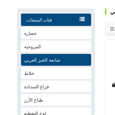
بي
فئات المنتجات
عصاره
المروحيه
صانعة الخبز العربي
خلاط
فراغ السدادة
طباخ الأرز
لوح التقطيع