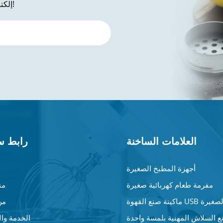
إلكتروني إلينا ، شكرًا لك على استفسارك!
العلامات الساخنة
رابط س
أجهزة المطبخ الصغيرة
مفرمة طعام كهربائية صغيرة
من
نة صنع القهوة USB الصغيرة
من
ع السلاش المهنية بلمسة واحدة
الخدمة وا