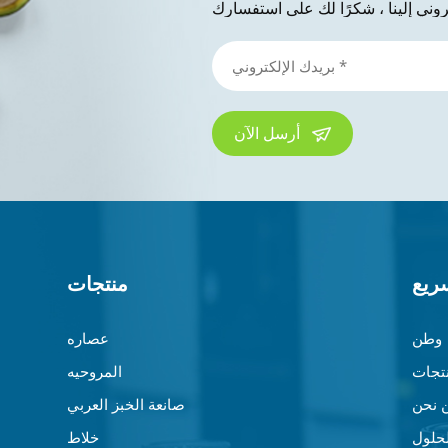
أرسل الآن
ريع
منتجات
وطن
عصاره
تجات
المروحيه
 نحن
صانعة الخبز العربي
لحلول
خلاط