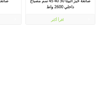
صانعة خبز البيتا 30 40 45 سم مصباح
صانعة ا
داخلي 2600 واط
اقرأ أكثر