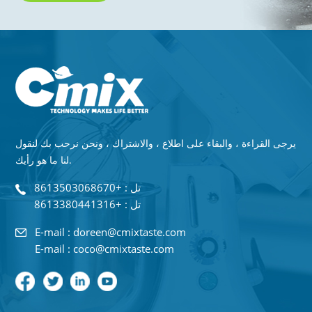
يرجى القراءة ، والبقاء على اطلاع ، والاشتراك ، ونحن نرحب بك لنقول
لنا ما هو رأيك.
تل : +8613503068670
تل : +8613380441316
E-mail : doreen@cmixtaste.com
E-mail : coco@cmixtaste.com