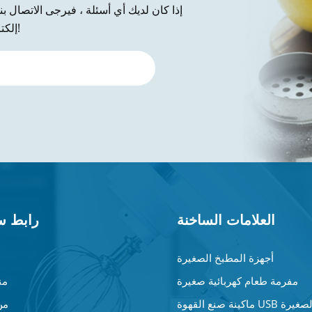
إذا كان لديك أي أسئلة ، فيرجى الاتصال ب
إلكتروني إلينا ، شكرًا لك على استفسارك!
العلامات الساخنة
رابط س
أجهزة المطبخ الصغيرة
مفرمة طعام كهربائية صغيرة
من
نة صنع القهوة USB الصغيرة
من