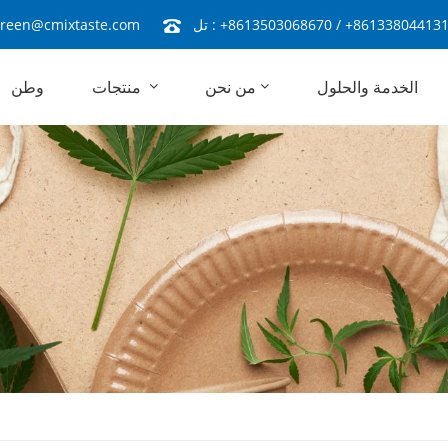
+86133804413
/
+8613503068670
تل :
reen@cmixtaste.com
الخدمة والحلول
من نحن
منتجات
وطن