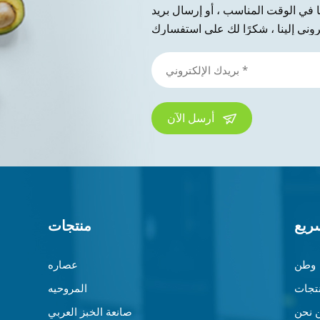
نا في الوقت المناسب ، أو إرسال بريد
أرسل الآن
ريع
منتجات
وطن
عصاره
تجات
المروحيه
 نحن
صانعة الخبز العربي