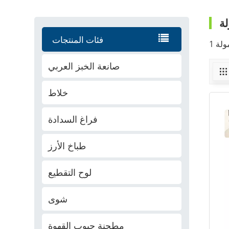
ة
فئات المنتجات
صانعة الخبز العربي
خلاط
فراغ السدادة
طباخ الأرز
لوح التقطيع
شوى
مطحنة حبوب القهوة