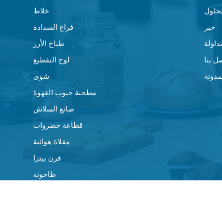
لحلول
خلاط
خبر
فراغ السدادة
داولة
طباخ الأرز
ل بنا
لوح التقطيع
مدونة
شوى
مطحنة حبوب القهوة
صانع السلاش
قطاعة خضروات
مقلاة هوائية
فرن بيتزا
طاحونه
مراوح صغيرة
ماكينة صنع القهوة