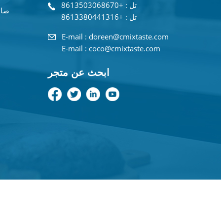
تل : +8613503068670
صان
تل : +8613380441316
E-mail : doreen@cmixtaste.com
E-mail : coco@cmixtaste.com
ابحث عن متجر