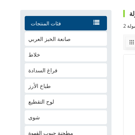
ة
فئات المنتجات
صانعة الخبز العربي
خلاط
فراغ السدادة
طباخ الأرز
لوح التقطيع
شوى
مطحنة حبوب القهوة