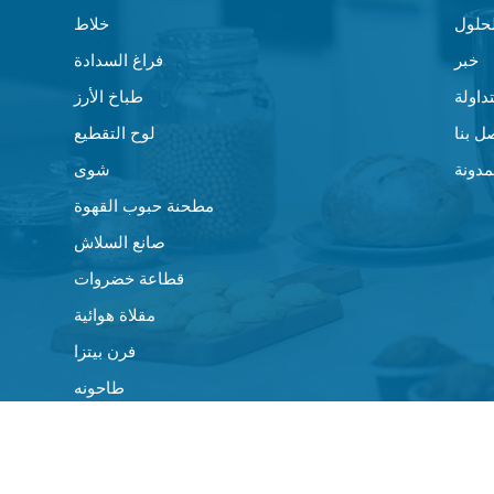
لحلول
خلاط
خبر
فراغ السدادة
داولة
طباخ الأرز
ل بنا
لوح التقطيع
مدونة
شوى
مطحنة حبوب القهوة
صانع السلاش
قطاعة خضروات
مقلاة هوائية
فرن بيتزا
طاحونه
مراوح صغيرة
ماكينة صنع القهوة