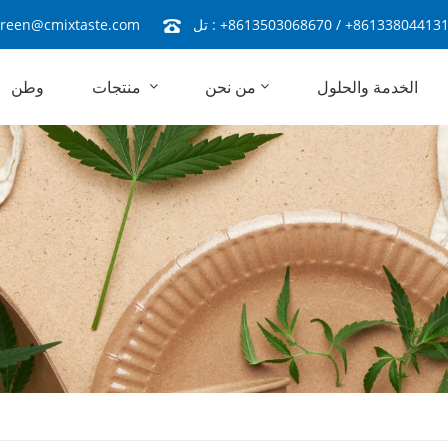
+86133804413
/
+8613503068670
تل :
reen@cmixtaste.com
الخدمة والحلول
من نحن
منتجات
وطن