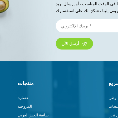
نا في الوقت المناسب ، أو إرسال بريد
أرسل الآن
ريع
منتجات
وطن
عصاره
تجات
المروحيه
 نحن
صانعة الخبز العربي