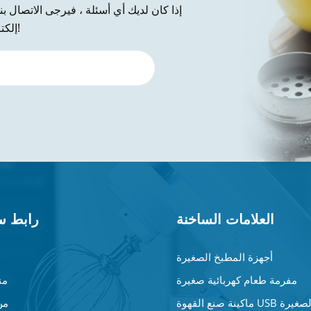
إذا كان لديك أي أسئلة ، فيرجى الاتصال ب
إلكتروني إلينا ، شكرًا لك على استفسارك!
العلامات الساخنة
رابط س
أجهزة المطبخ الصغيرة
مفرمة طعام كهربائية صغيرة
من
نة صنع القهوة USB الصغيرة
من