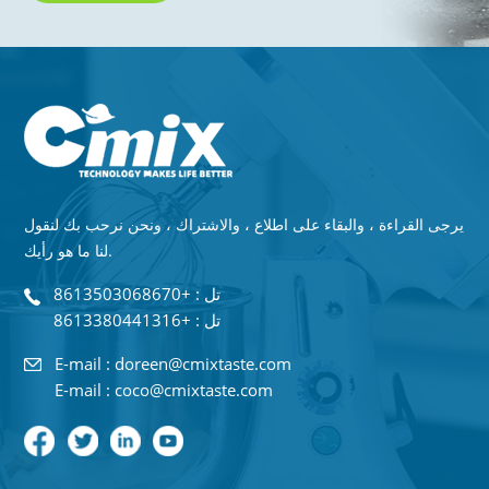
يرجى القراءة ، والبقاء على اطلاع ، والاشتراك ، ونحن نرحب بك لنقول
لنا ما هو رأيك.
تل : +8613503068670
تل : +8613380441316
E-mail : doreen@cmixtaste.com
E-mail : coco@cmixtaste.com