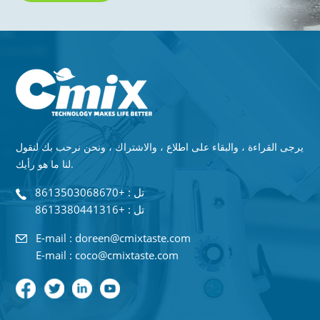
يرجى القراءة ، والبقاء على اطلاع ، والاشتراك ، ونحن نرحب بك لنقول
لنا ما هو رأيك.
تل : +8613503068670
تل : +8613380441316
E-mail : doreen@cmixtaste.com
E-mail : coco@cmixtaste.com