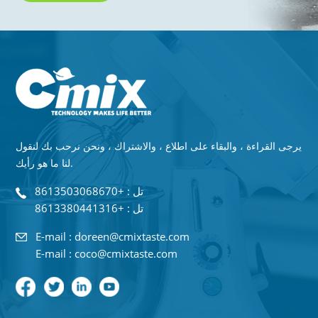
يرجى القراءة ، والبقاء على اطلاع ، والاشتراك ، ونحن نرحب بك لنقول
لنا ما هو رأيك.
تل : +8613503068670
تل : +8613380441316
E-mail : doreen@cmixtaste.com
E-mail : coco@cmixtaste.com