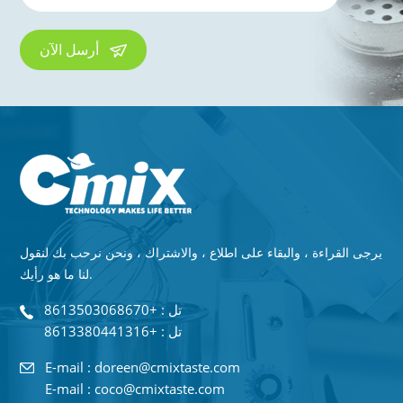
أرسل الآن
يرجى القراءة ، والبقاء على اطلاع ، والاشتراك ، ونحن نرحب بك لنقول
لنا ما هو رأيك.
تل : +8613503068670
تل : +8613380441316
E-mail : doreen@cmixtaste.com
E-mail : coco@cmixtaste.com