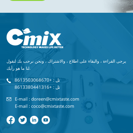
يرجى القراءة ، والبقاء على اطلاع ، والاشتراك ، ونحن نرحب بك لنقول
لنا ما هو رأيك.
تل : +8613503068670
تل : +8613380441316
E-mail : doreen@cmixtaste.com
E-mail : coco@cmixtaste.com